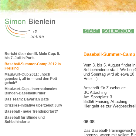
START
SCHLAGZEUG
Bericht über den III. Mole Cup: 5.
Baseball-Summer-Camp 2
bis 7. Juli in Paris
Baseball-Summer-Camp 2012 in
Vom 3. bis 5. August findet 
Freising
Sehbehinderte statt. Wir beg
und Sonntag wird ab etwa 10 U
Maulwurf-Cup 2011: „hoch
gepokert, all-in --- und den Pott
Hotel :-).
geholt“
Anschrift für Zuschauer:
Maulwurf-Cup - internationales
BC Attaching
Blinden-Baseballturnier
Am Sportplatz 3
Das Team: Bavarian Bats
85356 Freising-Attaching
Grizzlies-Initiative überzeugt Jury
Hier geht es zur Wegbeschre
Baseball - neue Trendsportart?
Baseball für Blinde und
06.08.
Sehbehinderte
Das Baseball-Trainingswochen
Lorenzo, waren mit vollem Ei