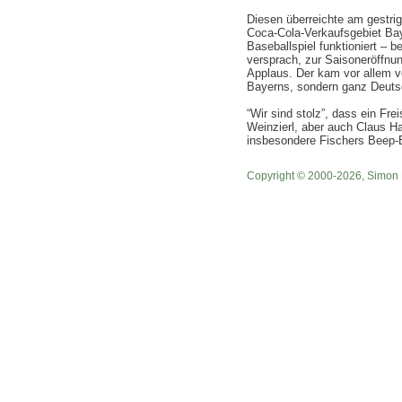
Diesen überreichte am gestr
Coca-Cola-Verkaufsgebiet Bay
Baseballspiel funktioniert – b
versprach, zur Saisoneröffnu
Applaus. Der kam vor allem vo
Bayerns, sondern ganz Deuts
“Wir sind stolz”, dass ein Fr
Weinzierl, aber auch Claus H
insbesondere Fischers Beep-Ba
Copyright © 2000-2026, Simon 