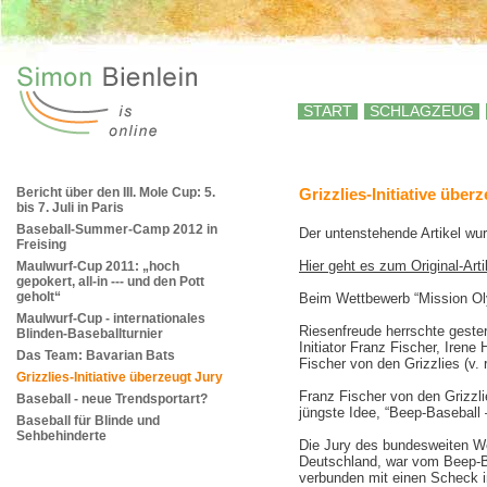
START
SCHLAGZEUG
Bericht über den III. Mole Cup: 5.
Grizzlies-Initiative über
bis 7. Juli in Paris
Baseball-Summer-Camp 2012 in
Der untenstehende Artikel wur
Freising
Hier geht es zum Original-Arti
Maulwurf-Cup 2011: „hoch
gepokert, all-in --- und den Pott
geholt“
Beim Wettbewerb “Mission Olym
Maulwurf-Cup - internationales
Riesenfreude herrschte geste
Blinden-Baseballturnier
Initiator Franz Fischer, Iren
Das Team: Bavarian Bats
Fischer von den Grizzlies (v.
Grizzlies-Initiative überzeugt Jury
Franz Fischer von den Grizzli
Baseball - neue Trendsportart?
jüngste Idee, “Beep-Baseball 
Baseball für Blinde und
Sehbehinderte
Die Jury des bundesweiten W
Deutschland, war vom Beep-Bas
verbunden mit einen Scheck 