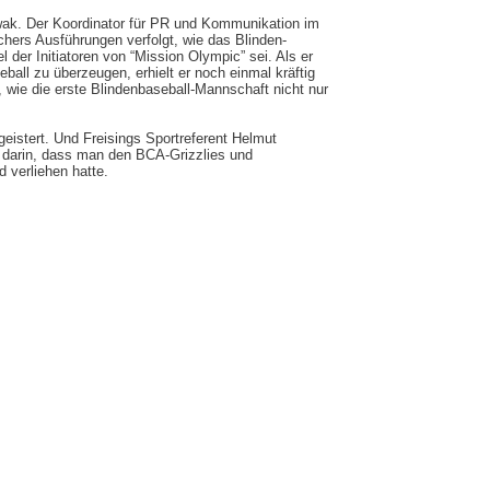
ak. Der Koordinator für PR und Kommunikation im
hers Ausführungen verfolgt, wie das Blinden-
l der Initiatoren von “Mission Olympic” sei. Als er
ll zu überzeugen, erhielt er noch einmal kräftig
 wie die erste Blindenbaseball-Mannschaft nicht nur
eistert. Und Freisings Sportreferent Helmut
t darin, dass man den
BCA
-Grizzlies und
 verliehen hatte.