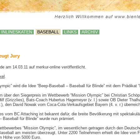
INLINESKATEN
BASEBALL
LINKS
ARCHIV
zeugt Jury
de am 14.03.11 auf merkur-online veröffentlicht.
kel
.
pic” wird die Idee “Beep-Baseball – Baseball für Blinde” mit dem Prädikat “I
rn über den Siegerpreis im Wettbewerb “Mission Olympic” bei Christian Schöp
e Hilf (Grizzlies), Bats-Coach Hubertus Hagemeyer (v. l.) sowie OB Dieter Tha
 r.), den David Nowak vom Coca-Cola-Verkaufsgebiet Bayern (4. v. r.) überreich
es vom BC Attaching ist bekannt dafür, die breite Bevölkerung mit spektakulä
– Baseball für Blinde” wurde nun prämiert.
ettbewerbes “Mission Olympic”, im wesentlichen getragen durch den Deutsc
eball am meisten überzeugt. Unter 2200 Teilnehmern erhielt die Idee von Fis
in Höhe von 5000 Euro.