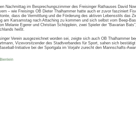
igen Nachmittag im Besprechungszimmer des Freisinger Rathauses David Now
ern – wie Freisings OB Dieter Thalhammer hatte auch er zuvor fasziniert Fisc
etonte, dass die Vermittlung und die Förderung des aktiven Lebensstils das Zie
ng am Karsamstag nach Attaching zu kommen und sich selbst vom Beep-Baseba
n Melanie Egerer und Christian Schöpplein, zwei Spieler der “Bavarian Bats”,
chlands heißt.
eisinger Verein ausgezeichnet worden sei, zeigte sich auch OB Thalhammer beg
artmann, Vizevorsitzender des Stadtverbandes für Sport, sahen sich bestätig
seball-Initiative bei der Sportgala im Vorjahr zurecht den Mannschafts-Award
Bienlein