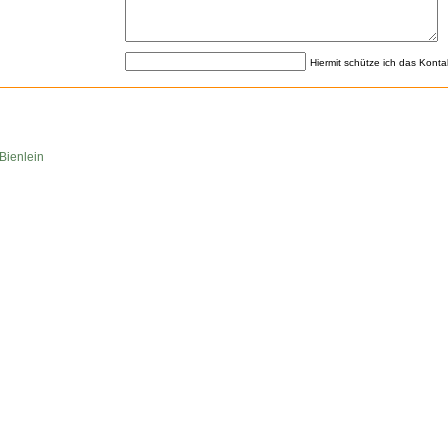
Hiermit schütze ich das Konta
Bienlein