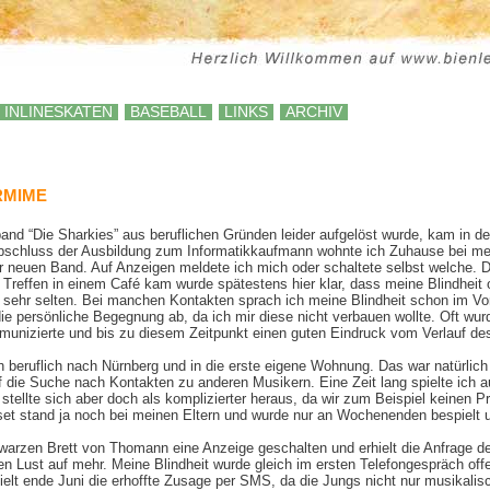
INLINESKATEN
BASEBALL
LINKS
ARCHIV
ERMIME
and “Die Sharkies” aus beruflichen Gründen leider aufgelöst wurde, kam in de
chluss der Ausbildung zum Informatikkaufmann wohnte ich Zuhause bei mein
r neuen Band. Auf Anzeigen meldete ich mich oder schaltete selbst welche. 
Treffen in einem Café kam wurde spätestens hier klar, dass meine Blindheit of
sehr selten. Bei manchen Kontakten sprach ich meine Blindheit schon im Vorf
die persönliche Begegnung ab, da ich mir diese nicht verbauen wollte. Oft w
mmunizierte und bis zu diesem Zeitpunkt einen guten Eindruck vom Verlauf de
h beruflich nach Nürnberg und in die erste eigene Wohnung. Das war natürlic
f die Suche nach Kontakten zu anderen Musikern. Eine Zeit lang spielte ich 
tellte sich aber doch als komplizierter heraus, da wir zum Beispiel keinen 
et stand ja noch bei meinen Eltern und wurde nur an Wochenenden bespielt u
warzen Brett von Thomann eine Anzeige geschalten und erhielt die Anfrage 
n Lust auf mehr. Meine Blindheit wurde gleich im ersten Telefongespräch off
ielt ende Juni die erhoffte Zusage per
SMS
, da die Jungs nicht nur musikali