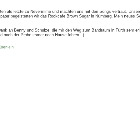
eßen als letzte zu Nevermime und machten uns mit den Songs vertraut. Unseren
päter begeisterten wir das Rockcafe Brown Sugar in Nürnberg. Mein neues S
 Dank an Benny und Schulze, die mir den Weg zum Bandraum in Fürth sehr erl
d nach der Probe immer nach Hause fahren :-).
Bienlein