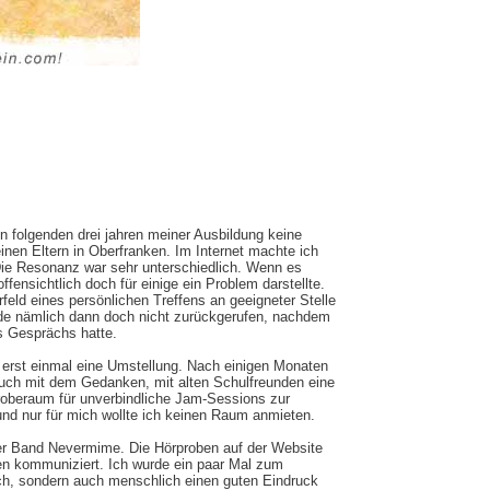
n folgenden drei jahren meiner Ausbildung keine
en Eltern in Oberfranken. Im Internet machte ich
Die Resonanz war sehr unterschiedlich. Wenn es
fensichtlich doch für einige ein Problem darstellte.
eld eines persönlichen Treffens an geeigneter Stelle
urde nämlich dann doch nicht zurückgerufen, nachdem
s Gesprächs hatte.
h erst einmal eine Umstellung. Nach einigen Monaten
auch mit dem Gedanken, mit alten Schulfreunden eine
Proberaum für unverbindliche Jam-Sessions zur
nd nur für mich wollte ich keinen Raum anmieten.
der Band Nevermime. Die Hörproben auf der Website
en kommuniziert. Ich wurde ein paar Mal zum
sch, sondern auch menschlich einen guten Eindruck