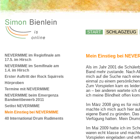
START
SCHLAGZEUG
NEVERMIME im Regiofinale am
Mein Einstieg bei NEV
17.5. im Hirsch
NEVERMIME im Semifinale am
Als im Jahr 2001 die Schülerb
1.4. im Hirsch
Band mehr zustande. Nach Abs
mich auf die Suche nach eine
Erster Auftritt der Rock Squirrels
einmal zu einem persönlichen 
Hörproben
Zum Vorspielen kam es leider 
Termine mit NEVERMIME
an – bei anderen wartete ich 
ich meine Blindheit offen ko
NEVERMIME beim Emergenza
Bandwettbewerb 2011
Im März 2008 ging es für mic
Setlist NEVERMIME
machte ich mich auch hier au
Mein Einstieg bei NEVERMIME
eigene Band zu gründen. Das s
40 International Drum Rudiments
Verfügung hatten. Mein Drums
Im Mai 2009 hatte ich im Sch
waren echt klasse und machte
Vorspielen eingeladen und erh